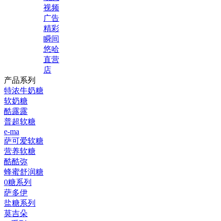
视频
广告
精彩
瞬间
悠哈
直营
店
产品系列
特浓牛奶糖
软奶糖
酷露露
普超软糖
e-ma
萨可爱软糖
营养软糖
酷酷弥
蜂蜜舒润糖
0糖系列
萨多伊
盐糖系列
莫吉朵