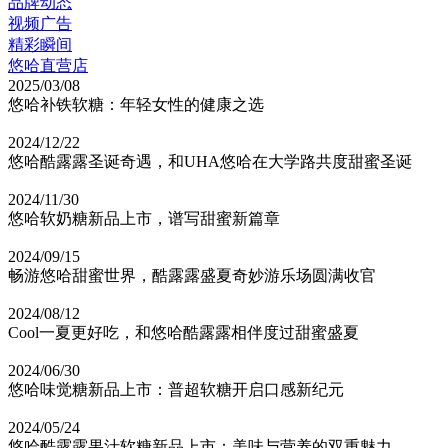
品牌动态
视频广告
精彩瞬间
悠哈直营店
2025/03/08
悠哈补铁软糖：年轻女性的健康之选
2024/12/22
悠哈酷露露圣诞奇遇，和UHA悠哈在大学路共度甜蜜圣诞
2024/11/30
悠哈软奶糖新品上市，谱写甜蜜新篇章
2024/09/15
畅游悠哈甜蜜世界，酷露露盛夏奇妙游乐场圆满收官
2024/08/12
Cool一夏更好吃，和悠哈酷露露相伴度过甜蜜盛夏
2024/06/30
悠哈味觉糖新品上市：普超软糖开启口感新纪元
2024/05/24
悠哈酷露露果汁软糖新品上市：美味与营养的双重魅力