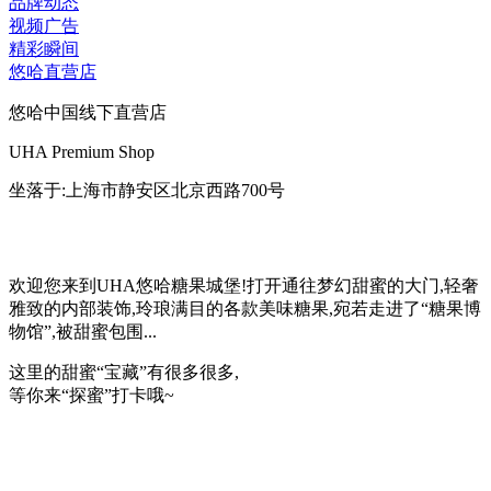
品牌动态
视频广告
精彩瞬间
悠哈直营店
悠哈中国线下直营店
悠哈中国线下直营店
UHA Premium Shop
地址:上海市静安区北京西路700号
坐落于:上海市静安区北京西路700号
© 2026 AutoNavi
欢迎您来到UHA悠哈糖果城堡!打开通往梦幻甜蜜的大门,轻奢
雅致的内部装饰,玲琅满目的各款美味糖果,宛若走进了“糖果博
物馆”,被甜蜜包围...
这里的甜蜜“
宝藏
”有很多很多,
等你来“
探蜜
”打卡哦~